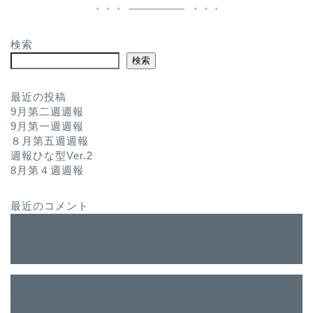
検索
検索
最近の投稿
9月第二週週報
9月第一週週報
８月第五週週報
週報ひな型Ver.2
8月第４週週報
最近のコメント
entry早すぎ問題に対するアイデア
に
８月第5週トレード
日誌｜FXぐぉおおん
より
entry早すぎ問題に対するアイデア
に
８月第４週週報｜
FXぐぉおおん
より