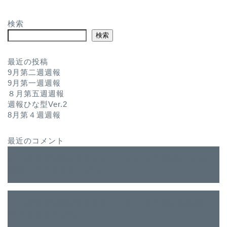
検索
検索
最近の投稿
9月第二週週報
9月第一週週報
８月第五週週報
週報ひな型Ver.2
8月第４週週報
最近のコメント
entry早すぎ問題に対するアイデア
に
８月第5週トレード
日誌｜FXぐぉおおん
より
entry早すぎ問題に対するアイデア
に
８月第４週週報｜
FXぐぉおおん
より