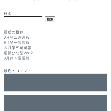
検索
検索
最近の投稿
9月第二週週報
9月第一週週報
８月第五週週報
週報ひな型Ver.2
8月第４週週報
最近のコメント
entry早すぎ問題に対するアイデア
に
８月第5週トレード
日誌｜FXぐぉおおん
より
entry早すぎ問題に対するアイデア
に
８月第４週週報｜
FXぐぉおおん
より