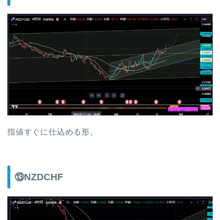
指値すぐに仕込める形。
⑬NZDCHF