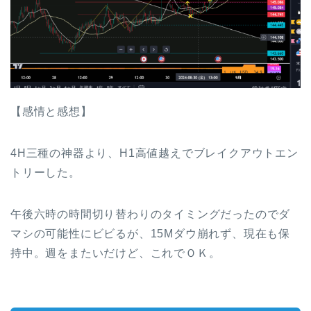
【感情と感想】
4H三種の神器より、H1高値越えでブレイクアウトエン
トリーした。
午後六時の時間切り替わりのタイミングだったのでダ
マシの可能性にビビるが、15Mダウ崩れず、現在も保
持中。週をまたいだけど、これでＯＫ。