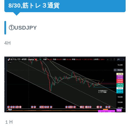
8/30,筋トレ３通貨
①USDJPY
4H
１H