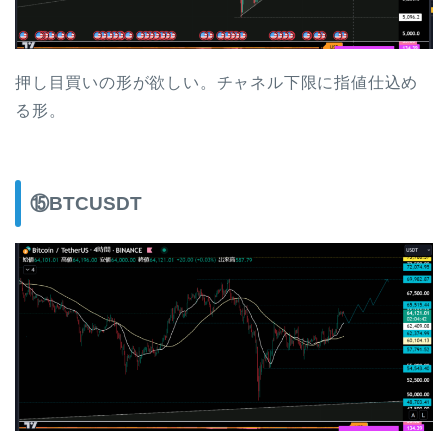
押し目買いの形が欲しい。チャネル下限に指値仕込め
る形。
⑮BTCUSDT