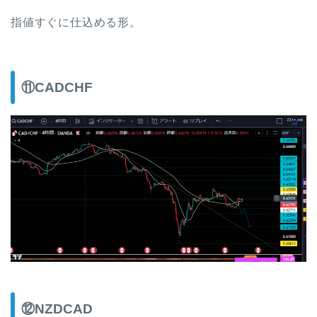
指値すぐに仕込める形。
⑪CADCHF
⑫NZDCAD