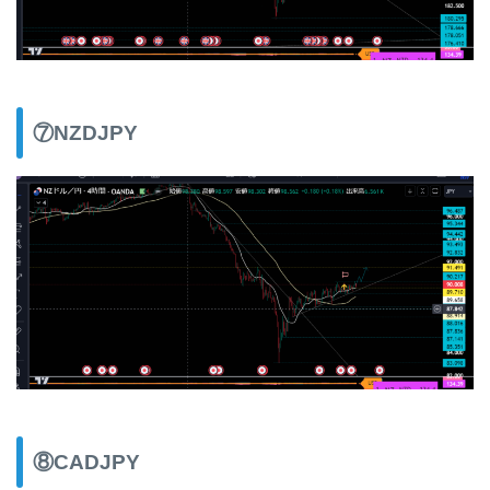
⑦NZDJPY
⑧CADJPY