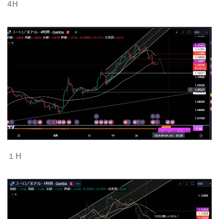
4H
１H