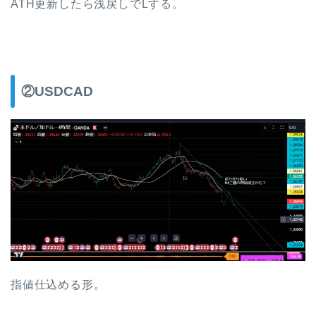
ATH更新したら浅戻しでLする。
②USDCAD
指値仕込める形。