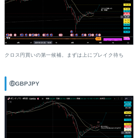
クロス円買いの第一候補。まずは上にブレイク待ち
⑥GBPJPY