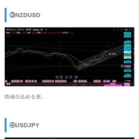
③NZDUSD
指値仕込める形。
④USDJPY