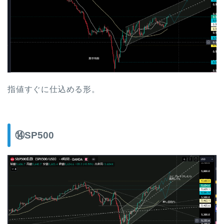
指値すぐに仕込める形。
⑭SP500