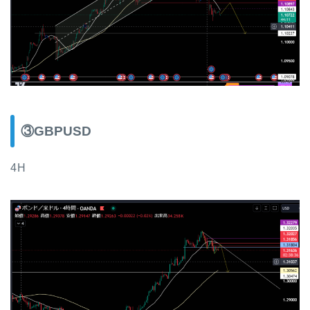
③GBPUSD
4H