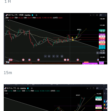
１H
15m