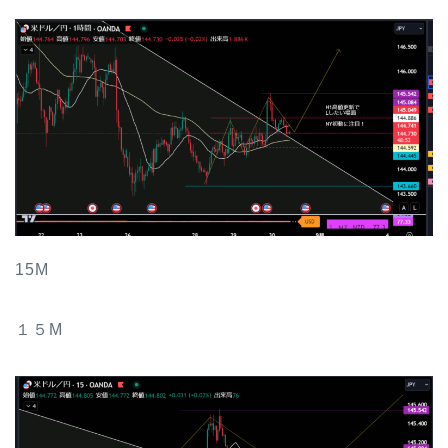
15M
１５M