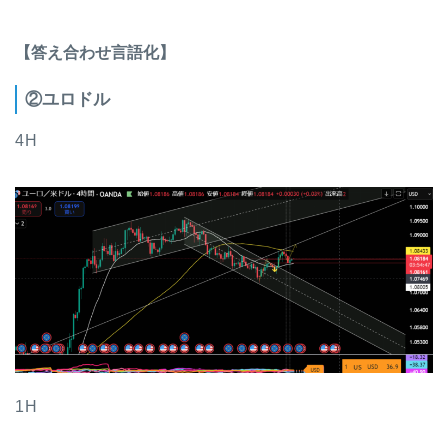
【答え合わせ言語化】
②ユロドル
4H
1H