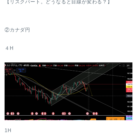
【リスクパート。どうなると目線が変わる？】
②カナダ円
４H
1H