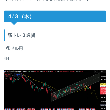
４/３（木）
筋トレ３通貨
①ドル円
4H