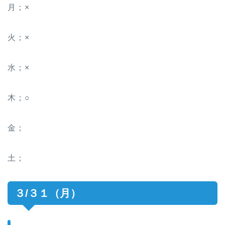
月；×
火；×
水；×
木；○
金；
土；
３/３１（月）