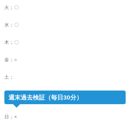
火；〇
水；〇
木；〇
金；○
土；
週末過去検証（毎日30分）
日；×