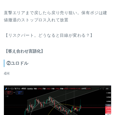
直撃エリアまで戻したら戻り売り狙い。保有ポジは建
値撤退のストップロス入れて放置
【リスクパート。どうなると目線が変わる？】
【答え合わせ言語化】
②ユロドル
4H