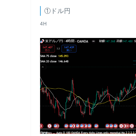
①ドル円
4H