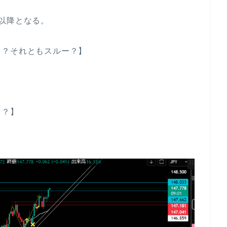
以降となる。
る？それともスルー？】
る？】