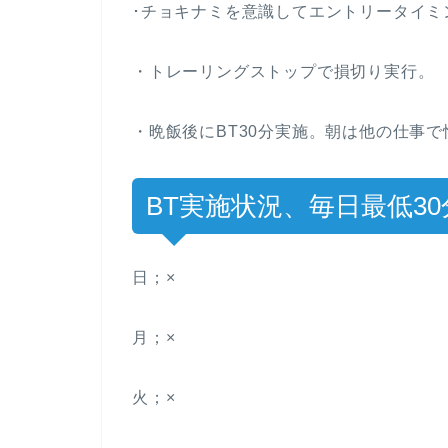
･チョキナミを意識してエントリータイミ
・トレーリングストップで損切り実行。
・晩飯後にBT30分実施。朝は他の仕事
BT実施状況、毎日最低30
日；×
月；×
火；×