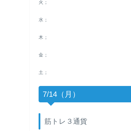
火；
水；
木；
金；
土；
7/14（月）
筋トレ３通貨