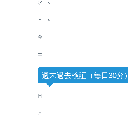
水；×
木；×
金；
土；
週末過去検証（毎日30分
日；
月；