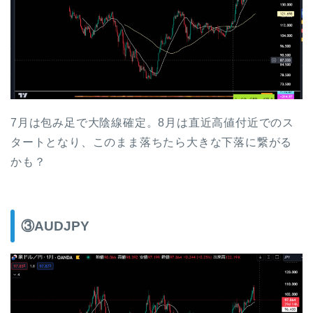
7月は包み足で大陰線確定。8月は直近高値付近でのス
タートとなり、このまま落ちたら大きな下落に繋がる
かも？
③AUDJPY