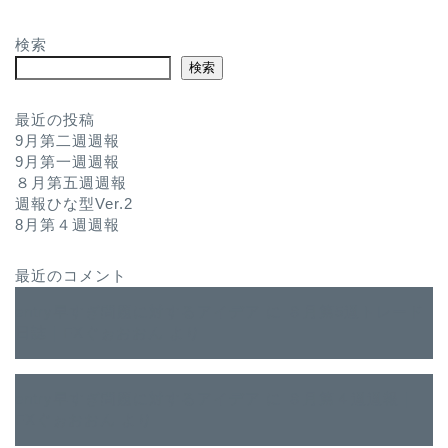
検索
検索
最近の投稿
9月第二週週報
9月第一週週報
８月第五週週報
週報ひな型Ver.2
8月第４週週報
最近のコメント
entry早すぎ問題に対するアイデア
に
８月第5週トレード
日誌｜FXぐぉおおん
より
entry早すぎ問題に対するアイデア
に
８月第４週週報｜
FXぐぉおおん
より