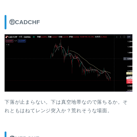
⑪CADCHF
下落が止まらない。下は真空地帯なので落ちるか。そ
れともはねてレンジ突入か？荒れそうな場面。