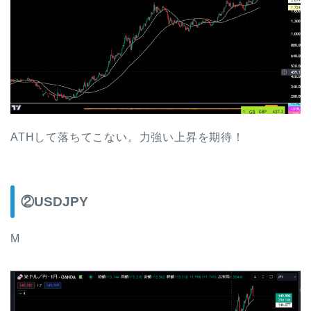
ATHして落ちてこない。力強い上昇を期待！
②USDJPY
M