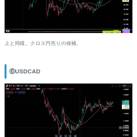
上と同様。クロス円売りの候補。
⑥USDCAD