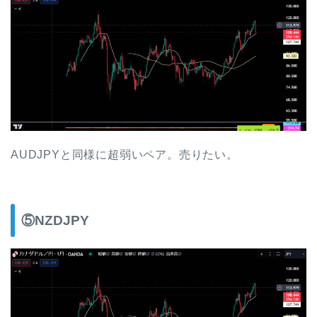
AUDJPYと同様に超弱いペア。売りたい。
⑤NZDJPY