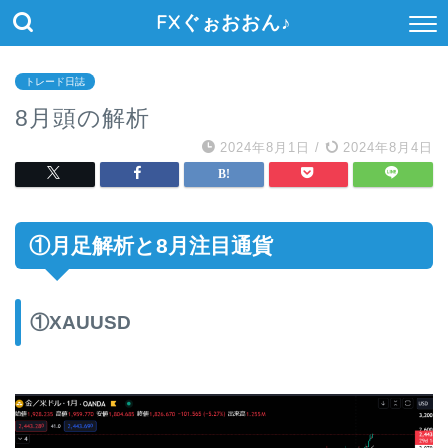
FXぐぉおおん♪
トレード日誌
8月頭の解析
2024年8月1日
/
2024年8月4日
①月足解析と8月注目通貨
①XAUUSD