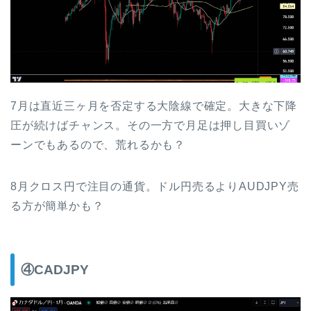
7月は直近三ヶ月を否定する大陰線で確定。大きな下降
圧が続けばチャンス。その一方で月足は押し目買いゾ
ーンでもあるので、荒れるかも？
8月クロス円で注目の通貨。ドル円売るよりAUDJPY売
る方が簡単かも？
④CADJPY