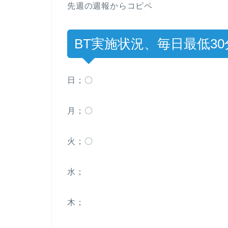
先週の週報からコピペ
BT実施状況、毎日最低30
日；〇
月；〇
火；〇
水；
木；