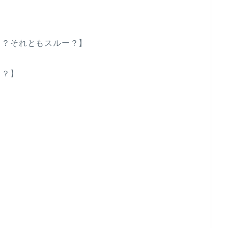
る？それともスルー？】
る？】