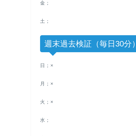
金；
土；
週末過去検証（毎日30分
日；×
月；×
火；×
水；