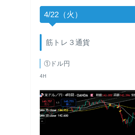
4/22（火）
筋トレ３通貨
①ドル円
4H