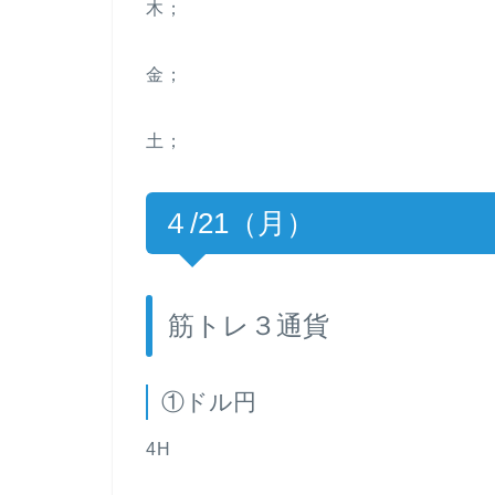
木；
金；
土；
４/21（月）
筋トレ３通貨
①ドル円
4H