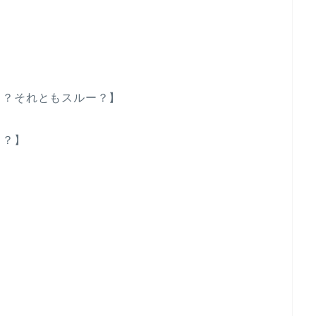
る？それともスルー？】
る？】