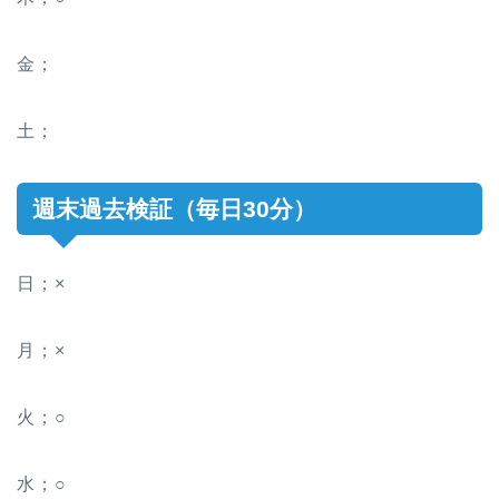
金；
土；
週末過去検証（毎日30分）
日；×
月；×
火；○
水；○