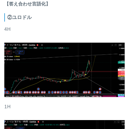
【答え合わせ言語化】
②ユロドル
4H
1H