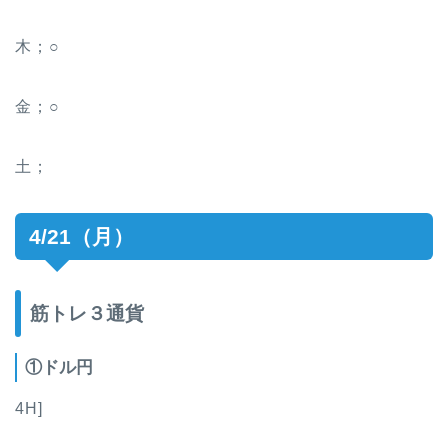
木；○
金；○
土；
4/21（月）
筋トレ３通貨
①ドル円
4H]