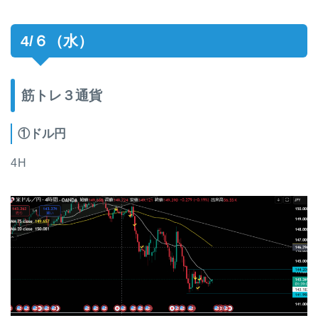
4/６（水）
筋トレ３通貨
①ドル円
4H