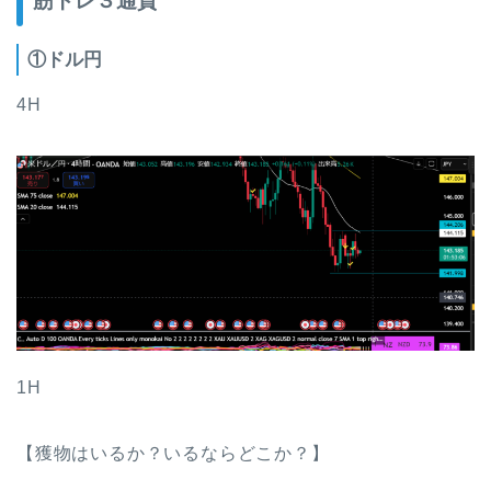
筋トレ３通貨
①ドル円
4H
1H
【獲物はいるか？いるならどこか？】