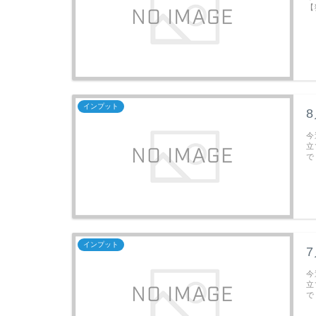
【
インプット
今
立
で
インプット
今
立
で