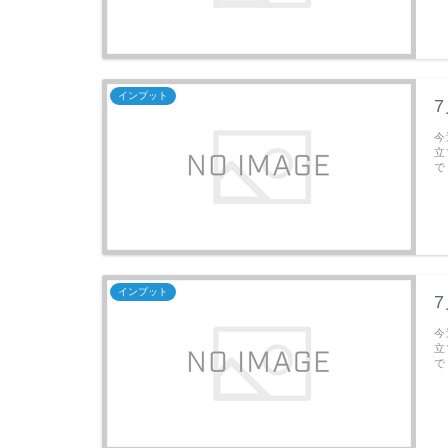
インプット
今
立
で
インプット
今
立
で