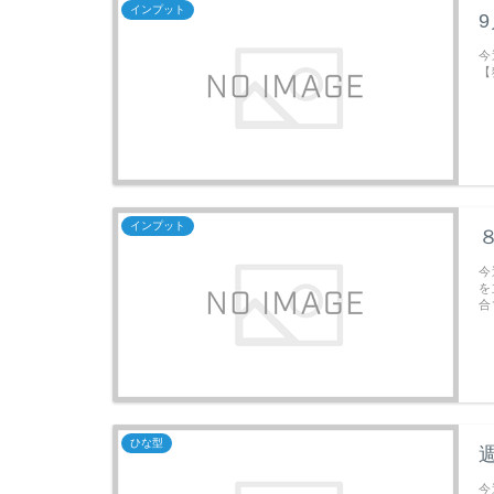
インプット
今
【
インプット
今
を
合
ひな型
今