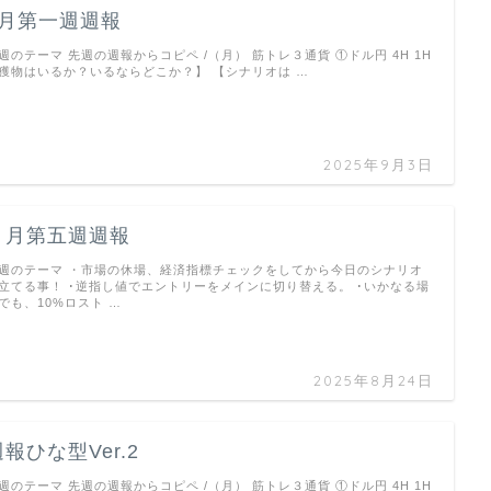
9月第一週週報
週のテーマ 先週の週報からコピペ /（月） 筋トレ３通貨 ①ドル円 4H 1H
獲物はいるか？いるならどこか？】 【シナリオは …
2025年9月3日
８月第五週週報
週のテーマ ・市場の休場、経済指標チェックをしてから今日のシナリオ
立てる事！ ･逆指し値でエントリーをメインに切り替える。 ･いかなる場
でも、10%ロスト …
2025年8月24日
週報ひな型Ver.2
週のテーマ 先週の週報からコピペ /（月） 筋トレ３通貨 ①ドル円 4H 1H