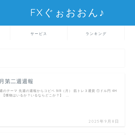
FXぐぉおおん♪
サービス
ランキング
9月第二週週報
週のテーマ 先週の週報からコピペ 9/8（月） 筋トレ３通貨 ①ドル円 4H
H 【獲物はいるか？いるならどこか？】 …
2025年9月8日