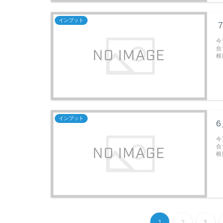
インプット
今
合
根
インプット
今
合
根
1
2
3