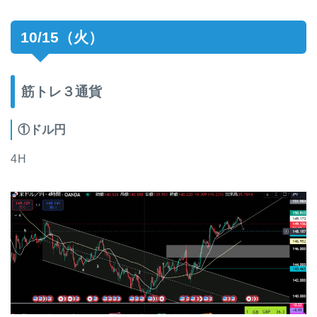
10/15（火）
筋トレ３通貨
①ドル円
4H