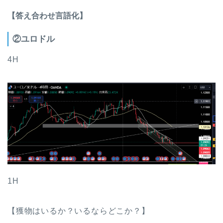
【答え合わせ言語化】
②ユロドル
4H
1H
【獲物はいるか？いるならどこか？】