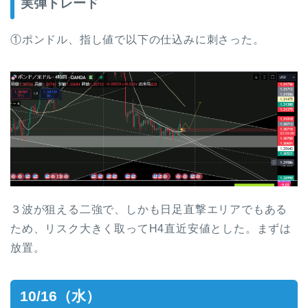
実弾トレード
①ポンドル、指し値で以下の仕込みに刺さった。
３波が狙える二強で、しかも日足直撃エリアでもある
ため、リスク大きく取ってH4直近安値とした。まずは
放置。
10/16（水）