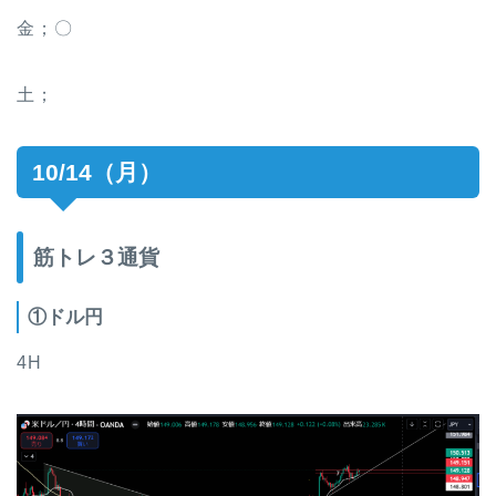
金；〇
土；
10/14（月）
筋トレ３通貨
①ドル円
4H