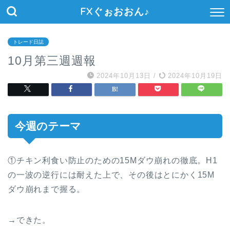
FXぐぉおおん♪
トレード日誌
10月第三週週報
2024年10月13日
/
2024年10月19日
今週のテーマ
①チキン利食い防止のための15Mダウ崩れの徹底。H1
の一波の逆行には耐えた上で、その後はとにかく15M
ダウ崩れまで握る。
→できた。