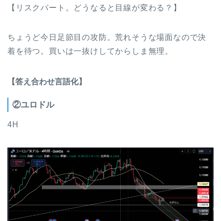
【リスクパート。どうなると目線が変わる？】
ちょうど今日足節目の攻防。荒れそうな場面なので決
着を待つ。買いは一抜けしてからしま無理。
【答え合わせ言語化】
②ユロドル
4H